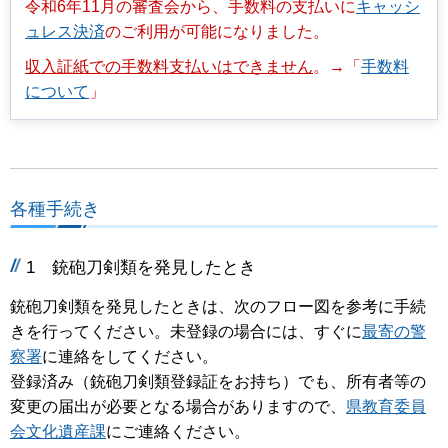
令和6年11月の審査会から、手数料の支払いに
キャッシ
ュレス決済
のご利用が可能になりました。
収入証紙での手数料支払いはできません
。→「
手数料
について
」
各種手続き
1
銃砲刀剣類を発見したとき
銃砲刀剣類を発見したときは、次のフロー図を参考に手続
きを行ってください。未登録の場合には、すぐに
最寄の警
察署
に連絡をしてください。
登録済み（銃砲刀剣類登録証をお持ち）でも、所有者等の
変更の届出が必要となる場合がありますので、
県教育委員
会文化遺産課
にご連絡ください。