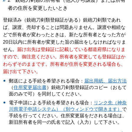
2
銃砲刀剣類の所有者（他人から譲渡）または所有
者の住所を変更したいとき
登録済み（銃砲刀剣類登録証がある）銃砲刀剣類であれ
ば、譲渡、売却することは問題ありません。譲渡や相続な
どで所有者が変わったときは、新たな所有者となった方が
20日以内に所有者が変更した旨の届出をしなければなりま
せん。
届け出先は登録証に記載している都道府県になりま
すので、御注意ください。所有者を変更しても登録証はか
わらずそのままです。所有者が住所を変更される場合も、
届け出て下さい。
郵送による手続を希望される場合：
届出用紙、届出方法
（
住所変更届出書
）銃砲刀剣類登録証のコピー（おもて
面のみで可）を同封してください。
電子申請による手続を希望される場合：
リンク先（神奈
川県電子申請システム）（別ウィンドウで開きます）
で
手続を行ってください。住所変更届をだされる場合は、
新旧所有者を同一の氏名で記入（入力）して下さい。