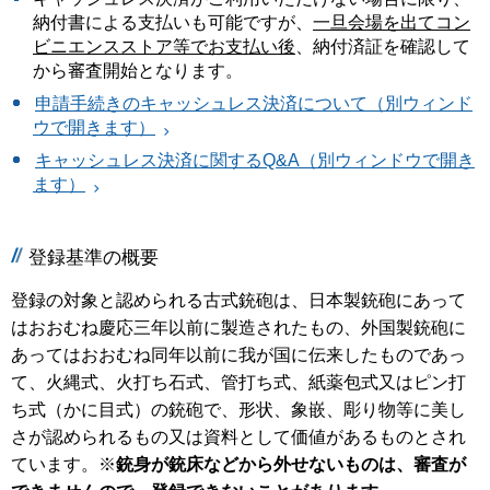
納付書による支払いも可能ですが、
一旦会場を出てコン
ビニエンスストア等でお支払い後
、納付済証を確認して
から審査開始となります。
申請手続きのキャッシュレス決済について（別ウィンド
ウで開きます）
キャッシュレス決済に関するQ&A（別ウィンドウで開き
ます）
登録基準の概要
登録の対象と認められる古式銃砲は、日本製銃砲にあって
はおおむね慶応三年以前に製造されたもの、外国製銃砲に
あってはおおむね同年以前に我が国に伝来したものであっ
て、火縄式、火打ち石式、管打ち式、紙薬包式又はピン打
ち式（かに目式）の銃砲で、形状、象嵌、彫り物等に美し
さが認められるもの又は資料として価値があるものとされ
ています。※
銃身が銃床などから外せないものは、審査が