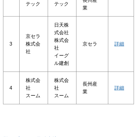
長州産
テック
テック
業
日天株
式会社
京セラ
株式会
3
株式会
京セラ
詳細
社
社
イーグ
ル建創
株式会
株式会
長州産
4
社
社
詳細
業
スーム
スーム