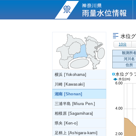
水位グ
10分
観測所
河川名
住所
水位グラ
横浜 [Yokohama]
水位
(m)
川崎 [Kawasaki]
湘南 [Shonan]
三浦半島 [Miura Pen.]
相模原 [Sagamihara]
県央 [Ken-o]
足柄上 [Ashigara-kami]