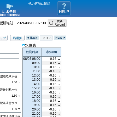
他の言語に翻訳
観測時刻
2026/08/06 07:00
ップ
局選択
31/35
水位表
観測時刻
水位
(m)
08/05 08:00
-0.16
→
09:00
-0.16
→
10:00
-0.16
→
11:00
-0.16
→
12:00
-0.16
→
氾濫危険水位
13:00
-0.16
→
1.80
m
14:00
-0.16
→
15:00
-0.16
→
避難判断水位
16:00
-0.16
→
1.50
m
17:00
-0.16
→
18:00
-0.16
→
氾濫注意水位
19:00
-0.16
→
1.50
m
20:00
-0.16
→
21:00
-0.16
→
水防団待機水位