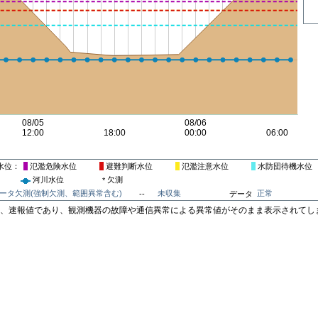
水位
氾濫危険水位
避難判断水位
氾濫注意水位
水防団待機水位
河川水位
欠測
*
ータ欠測(強制欠測、範囲異常含む)
未収集
正常
--
データ
は、速報値であり、観測機器の故障や通信異常による異常値がそのまま表示されてし