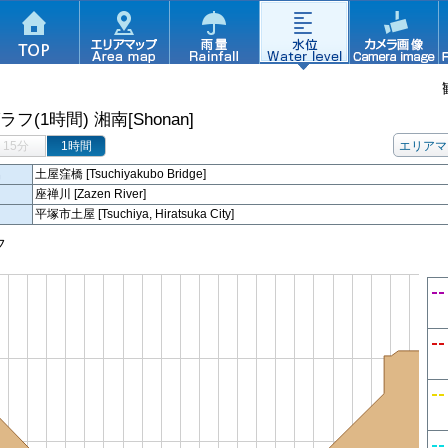
ラフ(1時間)
湘南[Shonan]
15分
1時間
エリアマ
名
土屋窪橋 [Tsuchiyakubo Bridge]
座禅川 [Zazen River]
平塚市土屋 [Tsuchiya, Hiratsuka City]
フ