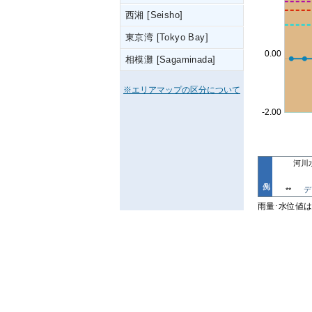
西湘 [Seisho]
東京湾 [Tokyo Bay]
相模灘 [Sagaminada]
※エリアマップの区分について
河川
デ
**
雨量･水位値