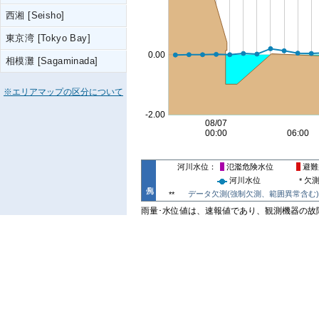
西湘 [Seisho]
東京湾 [Tokyo Bay]
相模灘 [Sagaminada]
※エリアマップの区分について
河川水位
氾濫危険水位
避難
河川水位
欠
*
データ欠測(強制欠測、範囲異常含む)
**
雨量･水位値は、速報値であり、観測機器の故