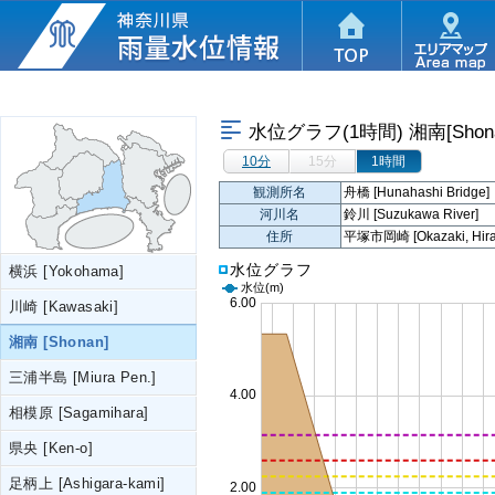
水位グラフ(1時間)
湘南[Shon
10分
15分
1時間
観測所名
舟橋 [Hunahashi Bridge]
河川名
鈴川 [Suzukawa River]
住所
平塚市岡崎 [Okazaki, Hirat
水位グラフ
横浜 [Yokohama]
水位
(m)
川崎 [Kawasaki]
湘南 [Shonan]
三浦半島 [Miura Pen.]
相模原 [Sagamihara]
県央 [Ken-o]
足柄上 [Ashigara-kami]