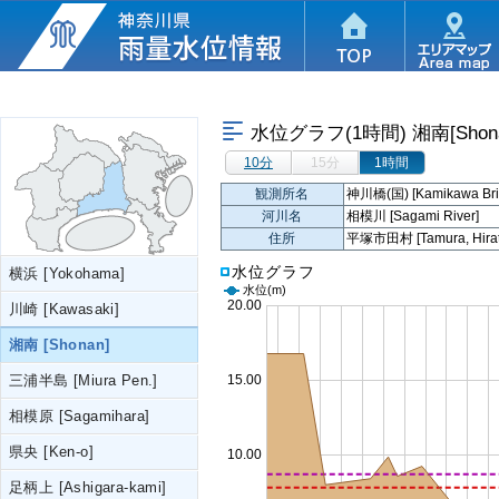
水位グラフ(1時間)
湘南[Shon
10分
15分
1時間
観測所名
神川橋(国) [Kamikawa Bri
河川名
相模川 [Sagami River]
住所
平塚市田村 [Tamura, Hirats
水位グラフ
横浜 [Yokohama]
水位
(m)
川崎 [Kawasaki]
湘南 [Shonan]
三浦半島 [Miura Pen.]
相模原 [Sagamihara]
県央 [Ken-o]
足柄上 [Ashigara-kami]