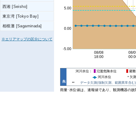
西湘 [Seisho]
東京湾 [Tokyo Bay]
相模灘 [Sagaminada]
※エリアマップの区分について
河川水位
氾濫危険水位
避難
河川水位
欠
*
データ欠測(強制欠測、範囲異常含む)
**
雨量･水位値は、速報値であり、観測機器の故