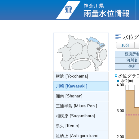
水位グ
10分
観測所
河川名
住所
水位グラ
横浜 [Yokohama]
水位
(m)
川崎 [Kawasaki]
湘南 [Shonan]
三浦半島 [Miura Pen.]
相模原 [Sagamihara]
県央 [Ken-o]
足柄上 [Ashigara-kami]