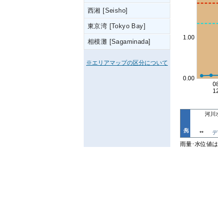
西湘 [Seisho]
東京湾 [Tokyo Bay]
相模灘 [Sagaminada]
※エリアマップの区分について
河川
デ
**
雨量･水位値