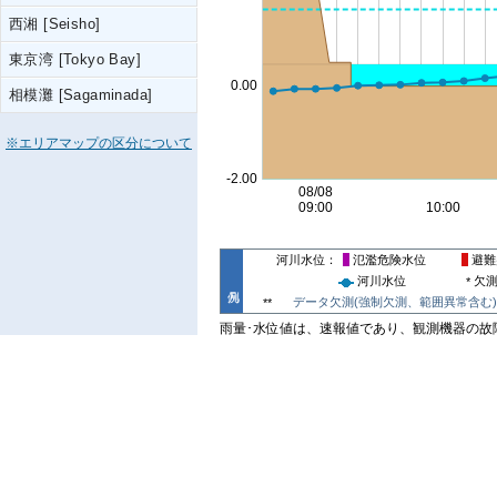
西湘 [Seisho]
東京湾 [Tokyo Bay]
相模灘 [Sagaminada]
※エリアマップの区分について
河川水位
氾濫危険水位
避難
河川水位
欠
*
データ欠測(強制欠測、範囲異常含む)
**
雨量･水位値は、速報値であり、観測機器の故