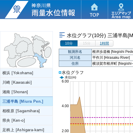
水位グラフ(10分)
三浦半島[Miur
10分
15分
1時間
観測所名
根岸歩道橋 [Negishi Pedest
河川名
平作川 [Hirasaku River]
住所
横須賀市根岸町 [Negishi-cho
水位グラフ
横浜 [Yokohama]
水位
(m)
川崎 [Kawasaki]
湘南 [Shonan]
三浦半島 [Miura Pen.]
相模原 [Sagamihara]
県央 [Ken-o]
足柄上 [Ashigara-kami]