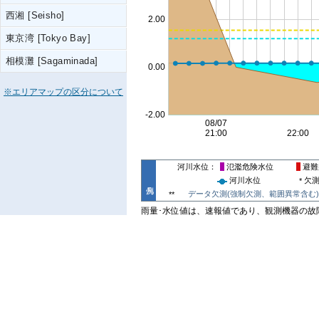
西湘 [Seisho]
東京湾 [Tokyo Bay]
相模灘 [Sagaminada]
※エリアマップの区分について
河川水位
氾濫危険水位
避難
河川水位
欠
*
データ欠測(強制欠測、範囲異常含む)
**
雨量･水位値は、速報値であり、観測機器の故