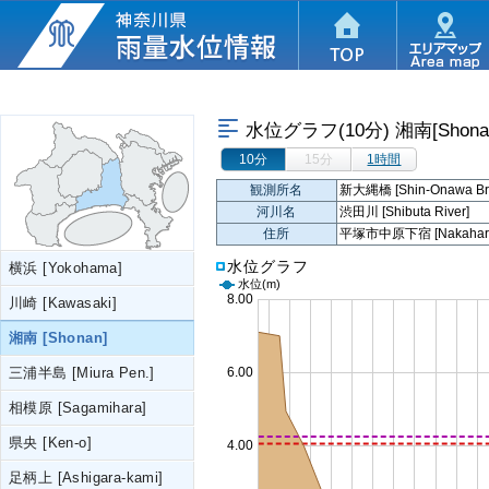
水位グラフ(10分)
湘南[Shona
10分
15分
1時間
観測所名
新大縄橋 [Shin-Onawa Bri
河川名
渋田川 [Shibuta River]
住所
平塚市中原下宿 [Nakahara-Sh
水位グラフ
横浜 [Yokohama]
水位
(m)
川崎 [Kawasaki]
湘南 [Shonan]
三浦半島 [Miura Pen.]
相模原 [Sagamihara]
県央 [Ken-o]
足柄上 [Ashigara-kami]