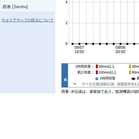
西湘 [Seisho]
※エリアマップの区分について
1時間雨量
50mm
以上
30m
累計雨量
100mm
以上
80m
1時間雨量
データ欠測(強制欠測、範囲異常含む)
**
雨量･水位値は、速報値であり、観測機器の故