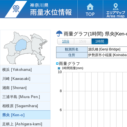
雨量グラフ(1時間)
県央[Ken-
10分
15分
1時間
観測所名
源氏橋 [Genji Bridge]
住所
伊勢原市小稲葉 [Koinaba, Is
雨量グラフ
1時間雨量
(mm)
横浜 [Yokohama]
川崎 [Kawasaki]
湘南 [Shonan]
三浦半島 [Miura Pen.]
相模原 [Sagamihara]
県央 [Ken-o]
足柄上 [Ashigara-kami]