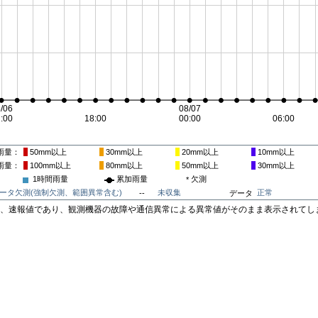
雨量
50mm
以上
30mm
以上
20mm
以上
10mm
以上
雨量
100mm
以上
80mm
以上
50mm
以上
30mm
以上
1時間雨量
累加雨量
欠測
*
ータ欠測(強制欠測、範囲異常含む)
未収集
正常
--
データ
は、速報値であり、観測機器の故障や通信異常による異常値がそのまま表示されてし