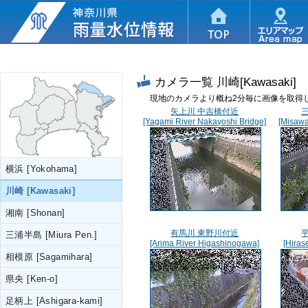
カメラ一覧
川崎[Kawasaki]
現地のカメラより概ね2分毎に画像を取得
矢上川 中吉橋付近
[Yagami River Nakayoshi Bridge]
[Misawa
横浜 [Yokohama]
川崎 [Kawasaki]
湘南 [Shonan]
有馬川 東野川付近
三浦半島 [Miura Pen.]
[Arima River Higashinogawa]
[Hiras
相模原 [Sagamihara]
県央 [Ken-o]
足柄上 [Ashigara-kami]