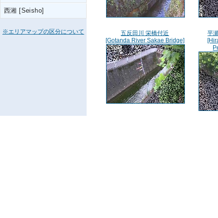
西湘 [Seisho]
※エリアマップの区分について
五反田川 栄橋付近
平
[Gotanda River Sakae Bridge]
[Hi
P