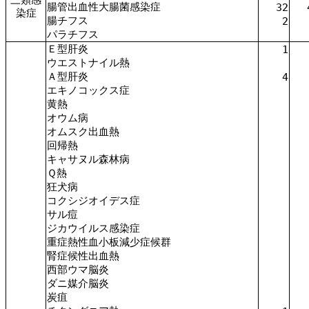
腸管出血性大腸菌感染症
32
染症
腸チフス
2
パラチフス
Ｅ型肝炎
1
ウエストナイル熱
Ａ型肝炎
4
エキノコックス症
黄熱
オウム病
オムスク出血熱
回帰熱
キャサヌル森林病
Ｑ熱
狂犬病
コクシジオイデス症
サル痘
ジカウイルス感染症
重症熱性血小板減少症候群
腎症候性出血熱
西部ウマ脳炎
ダニ媒介脳炎
炭疽