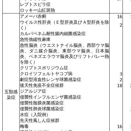
レプトスピラ症
ロッキー山紅斑熱
アメーバ赤痢
16
ウイルス性肝炎（Ｅ型肝炎及びＡ型肝炎を除
2
く）
カルバペネム耐性腸内細菌感染症
急性弛緩性麻痺
急性脳炎（ウエストナイル脳炎、西部ウマ脳
炎、ダニ媒介脳炎、東部ウマ脳炎、日本脳
炎、ベネズエラウマ脳炎及びリフトバレー熱
を除く）
クリプトスポリジウム症
クロイツフェルトヤコブ病
3
劇症型溶血性レンサ球菌感染症
2
後天性免疫不全症候群
18
ジアルジア症
五類感
侵襲性インフルエンザ菌感染症
染症
侵襲性髄膜炎菌感染症
侵襲性肺炎球菌感染症
水痘（入院例）
先天性風しん症候群
梅毒
16