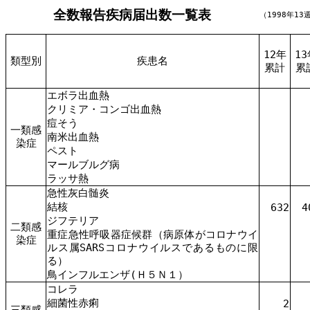
全数報告疾病届出数一覧表
（1998年1
12年
13
類型別
疾患名
累計
累
エボラ出血熱
クリミア・コンゴ出血熱
痘そう
一類感
南米出血熱
染症
ペスト
マールブルグ病
ラッサ熱
急性灰白髄炎
結核
632
4
ジフテリア
二類感
重症急性呼吸器症候群（病原体がコロナウイ
染症
ルス属SARSコロナウイルスであるものに限
る）
鳥インフルエンザ(Ｈ５Ｎ１）
コレラ
細菌性赤痢
2
三類感