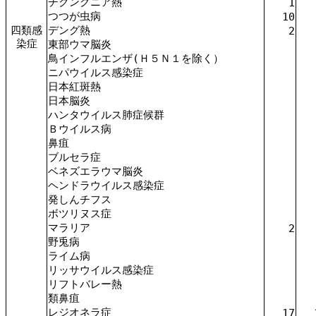
チクングニア熱
1
つつが虫病
10
四類感
デング熱
2
染症
東部ウマ脳炎
鳥インフルエンザ(Ｈ５Ｎ１を除く）
ニパウイルス感染症
日本紅斑熱
日本脳炎
ハンタウイルス肺症候群
Ｂウイルス病
鼻疽
ブルセラ症
ベネズエラウマ脳炎
ヘンドラウイルス感染症
発しんチフス
ボツリヌス症
マラリア
2
野兎病
ライム病
リッサウイルス感染症
リフトバレー熱
類鼻疽
レジオネラ症
17