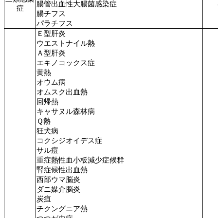
腸管出血性大腸菌感染症
症
腸チフス
パラチフス
Ｅ型肝炎
ウエストナイル熱
Ａ型肝炎
エキノコックス症
黄熱
オウム病
オムスク出血熱
回帰熱
キャサヌル森林病
Ｑ熱
狂犬病
コクシジオイデス症
サル痘
重症熱性血小板減少症候群
腎症候性出血熱
西部ウマ脳炎
ダニ媒介脳炎
炭疽
チクングニア熱