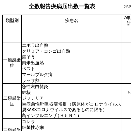
全数報告疾病届出数一覧表
（平
7年
類型別
疾患名
エボラ出血熱
クリミア・コンゴ出血熱
痘そう
一類感染
南米出血熱
症
ペスト
マールブルグ病
ラッサ熱
急性灰白髄炎
結核
5
二類感染
ジフテリア
症
重症急性呼吸器症候群（病原体がコロナウイルス
属SARSコロナウイルスであるものに限る）
鳥インフルエンザ(Ｈ５Ｎ１）
コレラ
細菌性赤痢
三類感染