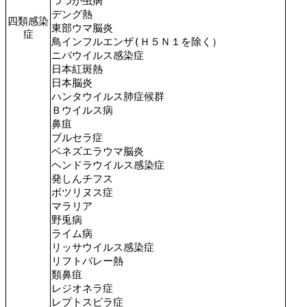
つつが虫病
デング熱
四類感染
東部ウマ脳炎
症
鳥インフルエンザ(Ｈ５Ｎ１を除く）
ニパウイルス感染症
日本紅斑熱
日本脳炎
ハンタウイルス肺症候群
Ｂウイルス病
鼻疽
ブルセラ症
ベネズエラウマ脳炎
ヘンドラウイルス感染症
発しんチフス
ボツリヌス症
マラリア
野兎病
ライム病
リッサウイルス感染症
リフトバレー熱
類鼻疽
レジオネラ症
レプトスピラ症