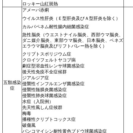
ロッキー山紅斑熱
アメーバ赤痢
ウイルス性肝炎（Ｅ型肝炎及びＡ型肝炎を除く）
カルバペネム耐性腸内細菌感染症
急性脳炎（ウエストナイル脳炎、西部ウマ脳炎、
ダニ媒介脳炎、東部ウマ脳炎、日本脳炎、ベネズ
エラウマ脳炎及びリフトバレー熱を除く）
クリプトスポリジウム症
クロイツフェルトヤコブ病
劇症型溶血性レンサ球菌感染症
後天性免疫不全症候群
ジアルジア症
五類感染
侵襲性インフルエンザ菌感染症
症
侵襲性髄膜炎菌感染症
侵襲性肺炎球菌感染症
水痘（入院例）
先天性風しん症候群
梅毒
播種性クリプトコックス症
破傷風
バンコマイシン耐性黄色ブドウ球菌感染症