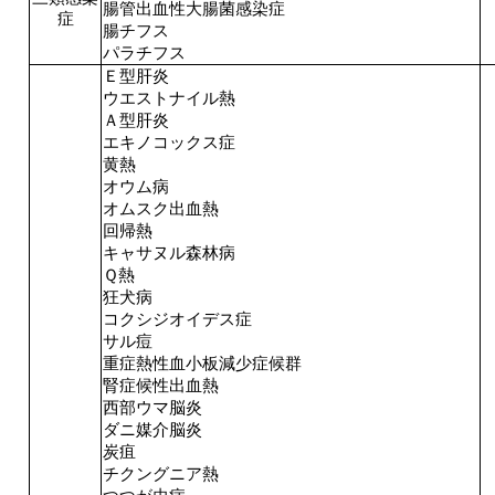
腸管出血性大腸菌感染症
症
腸チフス
パラチフス
Ｅ型肝炎
ウエストナイル熱
Ａ型肝炎
エキノコックス症
黄熱
オウム病
オムスク出血熱
回帰熱
キャサヌル森林病
Ｑ熱
狂犬病
コクシジオイデス症
サル痘
重症熱性血小板減少症候群
腎症候性出血熱
西部ウマ脳炎
ダニ媒介脳炎
炭疽
チクングニア熱