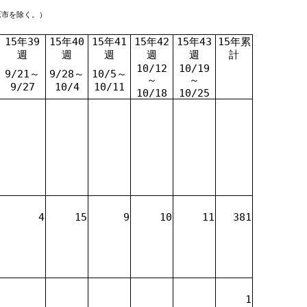
原市を除く。）
15年39
15年40
15年41
15年42
15年43
15年累
週
週
週
週
週
計
10/12
10/19
9/21～
9/28～
10/5～
～
～
9/27
10/4
10/11
10/18
10/25
4
15
9
10
11
381
1