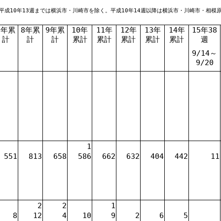
平成10年13週までは横浜市・川崎市を除く。平成10年14週以降は横浜市・川崎市・相模
7年累
8年累
9年累
10年
11年
12年
13年
14年
15年38
計
計
計
累計
累計
累計
累計
累計
週
9/14～
9/20
1
551
813
658
586
662
632
404
442
11
2
2
1
8
12
4
10
9
2
6
5