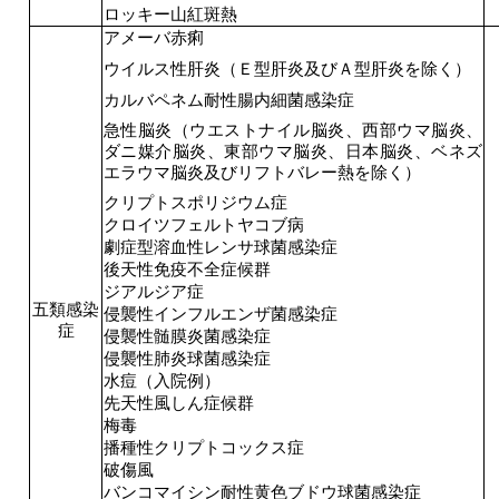
ロッキー山紅斑熱
アメーバ赤痢
ウイルス性肝炎（Ｅ型肝炎及びＡ型肝炎を除く）
カルバペネム耐性腸内細菌感染症
急性脳炎（ウエストナイル脳炎、西部ウマ脳炎、
ダニ媒介脳炎、東部ウマ脳炎、日本脳炎、ベネズ
エラウマ脳炎及びリフトバレー熱を除く）
クリプトスポリジウム症
クロイツフェルトヤコブ病
劇症型溶血性レンサ球菌感染症
後天性免疫不全症候群
ジアルジア症
五類感染
侵襲性インフルエンザ菌感染症
症
侵襲性髄膜炎菌感染症
侵襲性肺炎球菌感染症
水痘（入院例）
先天性風しん症候群
梅毒
播種性クリプトコックス症
破傷風
バンコマイシン耐性黄色ブドウ球菌感染症