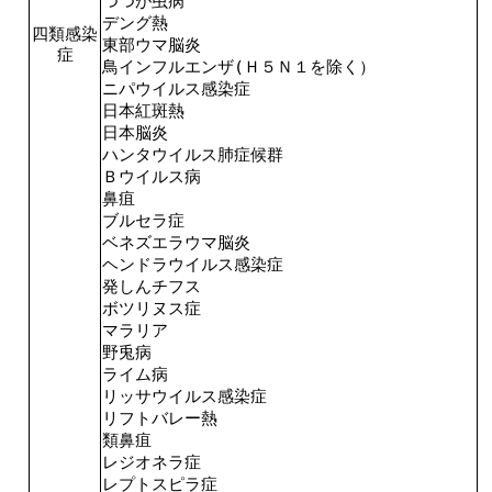
つつが虫病
デング熱
四類感染
東部ウマ脳炎
症
鳥インフルエンザ(Ｈ５Ｎ１を除く）
ニパウイルス感染症
日本紅斑熱
日本脳炎
ハンタウイルス肺症候群
Ｂウイルス病
鼻疽
ブルセラ症
ベネズエラウマ脳炎
ヘンドラウイルス感染症
発しんチフス
ボツリヌス症
マラリア
野兎病
ライム病
リッサウイルス感染症
リフトバレー熱
類鼻疽
レジオネラ症
レプトスピラ症