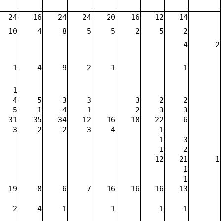
24
16
24
24
20
16
12
14
10
4
8
5
5
2
5
2
4
2
1
4
9
2
1
1
1
4
5
3
3
3
2
2
5
1
4
1
2
3
3
31
35
34
12
16
18
22
6
3
2
2
3
4
1
1
3
1
2
12
21
1
1
1
19
8
6
7
16
16
16
13
2
4
1
1
1
1