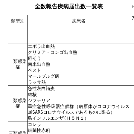
全数報告疾病届出数一覧表
（
類型別
疾患名
エボラ出血熱
クリミア・コンゴ出血熱
痘そう
一類感染
南米出血熱
症
ペスト
マールブルグ病
ラッサ熱
急性灰白髄炎
結核
二類感染
ジフテリア
症
重症急性呼吸器症候群（病原体がコロナウイルス
属SARSコロナウイルスであるものに限る）
鳥インフルエンザ(Ｈ５Ｎ１）
コレラ
細菌性赤痢
三類感染