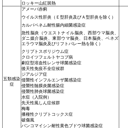
ロッキー山紅斑熱
アメーバ赤痢
ウイルス性肝炎（Ｅ型肝炎及びＡ型肝炎を除く）
カルバペネム耐性腸内細菌感染症
急性脳炎（ウエストナイル脳炎、西部ウマ脳炎、
ダニ媒介脳炎、東部ウマ脳炎、日本脳炎、ベネズ
エラウマ脳炎及びリフトバレー熱を除く）
クリプトスポリジウム症
クロイツフェルトヤコブ病
劇症型溶血性レンサ球菌感染症
後天性免疫不全症候群
ジアルジア症
五類感染
侵襲性インフルエンザ菌感染症
症
侵襲性髄膜炎菌感染症
侵襲性肺炎球菌感染症
水痘（入院例）
先天性風しん症候群
梅毒
播種性クリプトコックス症
破傷風
バンコマイシン耐性黄色ブドウ球菌感染症