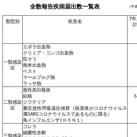
全数報告疾病届出数一覧表
（平
7年
類型別
疾患名
エボラ出血熱
クリミア・コンゴ出血熱
痘そう
一類感染
南米出血熱
症
ペスト
マールブルグ病
ラッサ熱
急性灰白髄炎
結核
5
二類感染
ジフテリア
症
重症急性呼吸器症候群（病原体がコロナウイルス
属SARSコロナウイルスであるものに限る）
鳥インフルエンザ(Ｈ５Ｎ１）
コレラ
細菌性赤痢
三類感染