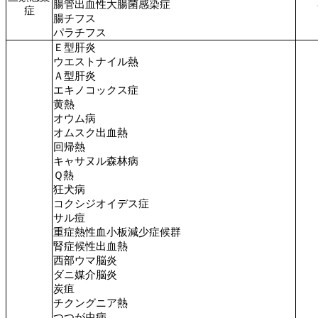
腸管出血性大腸菌感染症
症
腸チフス
パラチフス
Ｅ型肝炎
ウエストナイル熱
Ａ型肝炎
エキノコックス症
黄熱
オウム病
オムスク出血熱
回帰熱
キャサヌル森林病
Ｑ熱
狂犬病
コクシジオイデス症
サル痘
重症熱性血小板減少症候群
腎症候性出血熱
西部ウマ脳炎
ダニ媒介脳炎
炭疽
チクングニア熱
つつが虫病