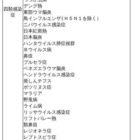
デング熱
四類感染
東部ウマ脳炎
症
鳥インフルエンザ(Ｈ５Ｎ１を除く）
ニパウイルス感染症
日本紅斑熱
日本脳炎
ハンタウイルス肺症候群
Ｂウイルス病
鼻疽
ブルセラ症
ベネズエラウマ脳炎
ヘンドラウイルス感染症
発しんチフス
ボツリヌス症
マラリア
野兎病
ライム病
リッサウイルス感染症
リフトバレー熱
類鼻疽
レジオネラ症
レプトスピラ症