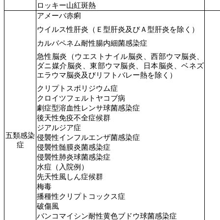
ロッキー山紅斑熱
アメーバ赤痢
ウイルス性肝炎（Ｅ型肝炎及びＡ型肝炎を除く）
カルバペネム耐性腸内細菌感染症
急性脳炎（ウエストナイル脳炎、西部ウマ脳炎、
ダニ媒介脳炎、東部ウマ脳炎、日本脳炎、ベネズ
エラウマ脳炎及びリフトバレー熱を除く）
クリプトスポリジウム症
クロイツフェルトヤコブ病
劇症型溶血性レンサ球菌感染症
後天性免疫不全症候群
ジアルジア症
五類感染
侵襲性インフルエンザ菌感染症
症
侵襲性髄膜炎菌感染症
侵襲性肺炎球菌感染症
水痘（入院例）
先天性風しん症候群
梅毒
播種性クリプトコックス症
破傷風
バンコマイシン耐性黄色ブドウ球菌感染症