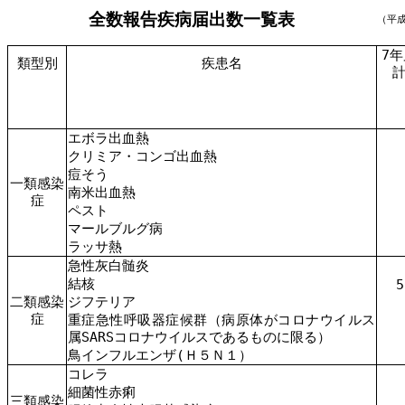
全数報告疾病届出数一覧表
（平
7年
類型別
疾患名
エボラ出血熱
クリミア・コンゴ出血熱
痘そう
一類感染
南米出血熱
症
ペスト
マールブルグ病
ラッサ熱
急性灰白髄炎
結核
5
二類感染
ジフテリア
症
重症急性呼吸器症候群（病原体がコロナウイルス
属SARSコロナウイルスであるものに限る）
鳥インフルエンザ(Ｈ５Ｎ１）
コレラ
細菌性赤痢
三類感染