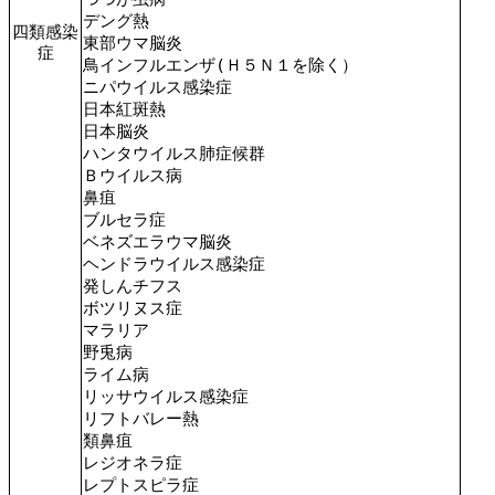
デング熱
四類感染
東部ウマ脳炎
症
鳥インフルエンザ(Ｈ５Ｎ１を除く）
ニパウイルス感染症
日本紅斑熱
日本脳炎
ハンタウイルス肺症候群
Ｂウイルス病
鼻疽
ブルセラ症
ベネズエラウマ脳炎
ヘンドラウイルス感染症
発しんチフス
ボツリヌス症
マラリア
野兎病
ライム病
リッサウイルス感染症
リフトバレー熱
類鼻疽
レジオネラ症
レプトスピラ症