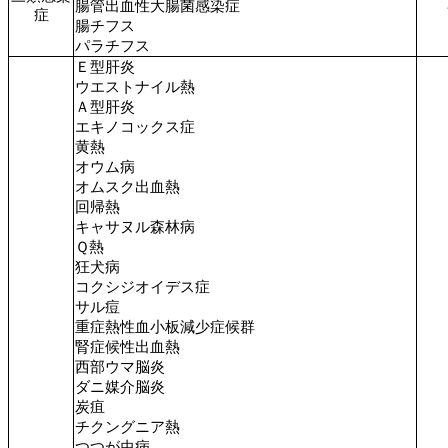
腸管出血性大腸菌感染症
症
腸チフス
パラチフス
Ｅ型肝炎
ウエストナイル熱
Ａ型肝炎
エキノコックス症
黄熱
オウム病
オムスク出血熱
回帰熱
キャサヌル森林病
Ｑ熱
狂犬病
コクシジオイデス症
サル痘
重症熱性血小板減少症候群
腎症候性出血熱
西部ウマ脳炎
ダニ媒介脳炎
炭疽
チクングニア熱
つつが虫病