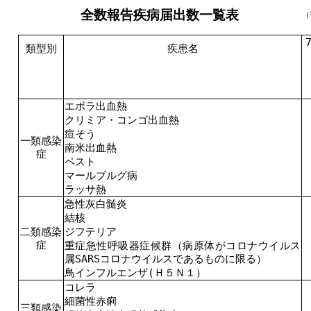
全数報告疾病届出数一覧表
（
類型別
疾患名
エボラ出血熱
クリミア・コンゴ出血熱
痘そう
一類感染
南米出血熱
症
ペスト
マールブルグ病
ラッサ熱
急性灰白髄炎
結核
二類感染
ジフテリア
症
重症急性呼吸器症候群（病原体がコロナウイルス
属SARSコロナウイルスであるものに限る）
鳥インフルエンザ(Ｈ５Ｎ１）
コレラ
細菌性赤痢
三類感染