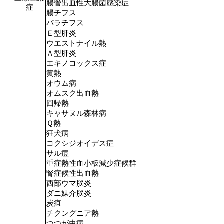
腸管出血性大腸菌感染症
症
腸チフス
パラチフス
Ｅ型肝炎
ウエストナイル熱
Ａ型肝炎
エキノコックス症
黄熱
オウム病
オムスク出血熱
回帰熱
キャサヌル森林病
Ｑ熱
狂犬病
コクシジオイデス症
サル痘
重症熱性血小板減少症候群
腎症候性出血熱
西部ウマ脳炎
ダニ媒介脳炎
炭疽
チクングニア熱
つつが虫病