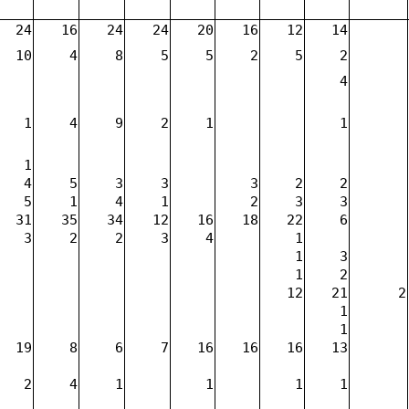
24
16
24
24
20
16
12
14
10
4
8
5
5
2
5
2
4
1
4
9
2
1
1
1
4
5
3
3
3
2
2
5
1
4
1
2
3
3
31
35
34
12
16
18
22
6
3
2
2
3
4
1
1
3
1
2
12
21
2
1
1
19
8
6
7
16
16
16
13
2
4
1
1
1
1