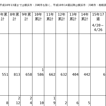
平成10年13週までは横浜市・川崎市を除く。平成10年14週以降は横浜市・川崎市・相模
7年累
8年累
9年累
10年
11年
12年
13年
14年
15年17
計
計
計
累計
累計
累計
累計
累計
週
4/20～
4/26
1
551
813
658
586
662
632
404
442
6
2
2
1
8
12
4
10
9
2
6
5