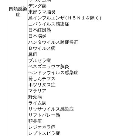
デング熱
四類感染
東部ウマ脳炎
症
鳥インフルエンザ(Ｈ５Ｎ１を除く）
ニパウイルス感染症
日本紅斑熱
日本脳炎
ハンタウイルス肺症候群
Ｂウイルス病
鼻疽
ブルセラ症
ベネズエラウマ脳炎
ヘンドラウイルス感染症
発しんチフス
ボツリヌス症
マラリア
野兎病
ライム病
リッサウイルス感染症
リフトバレー熱
類鼻疽
レジオネラ症
レプトスピラ症