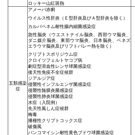
ロッキー山紅斑熱
アメーバ赤痢
ウイルス性肝炎（Ｅ型肝炎及びＡ型肝炎を除く）
カルバペネム耐性腸内細菌感染症
急性脳炎（ウエストナイル脳炎、西部ウマ脳炎、
ダニ媒介脳炎、東部ウマ脳炎、日本脳炎、ベネズ
エラウマ脳炎及びリフトバレー熱を除く）
クリプトスポリジウム症
クロイツフェルトヤコブ病
劇症型溶血性レンサ球菌感染症
後天性免疫不全症候群
ジアルジア症
五類感染
侵襲性インフルエンザ菌感染症
症
侵襲性髄膜炎菌感染症
侵襲性肺炎球菌感染症
水痘（入院例）
先天性風しん症候群
梅毒
播種性クリプトコックス症
破傷風
バンコマイシン耐性黄色ブドウ球菌感染症