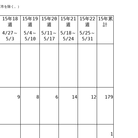
原市を除く。）
15年18
15年19
15年20
15年21
15年22
15年累
週
週
週
週
週
計
4/27～
5/4～
5/11～
5/18～
5/25～
5/3
5/10
5/17
5/24
5/31
9
8
6
14
12
179
1