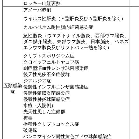
ロッキー山紅斑熱
アメーバ赤痢
ウイルス性肝炎（Ｅ型肝炎及びＡ型肝炎を除く）
カルバペネム耐性腸内細菌感染症
急性脳炎（ウエストナイル脳炎、西部ウマ脳炎、
ダニ媒介脳炎、東部ウマ脳炎、日本脳炎、ベネズ
エラウマ脳炎及びリフトバレー熱を除く）
クリプトスポリジウム症
クロイツフェルトヤコブ病
劇症型溶血性レンサ球菌感染症
後天性免疫不全症候群
ジアルジア症
五類感染
侵襲性インフルエンザ菌感染症
症
侵襲性髄膜炎菌感染症
侵襲性肺炎球菌感染症
水痘（入院例）
先天性風しん症候群
梅毒
播種性クリプトコックス症
破傷風
バンコマイシン耐性黄色ブドウ球菌感染症