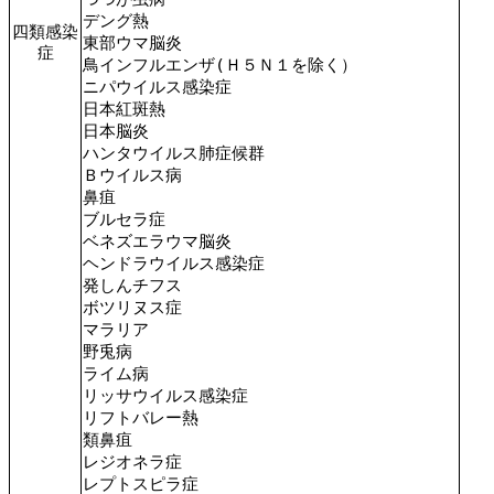
デング熱
四類感染
東部ウマ脳炎
症
鳥インフルエンザ(Ｈ５Ｎ１を除く）
ニパウイルス感染症
日本紅斑熱
日本脳炎
ハンタウイルス肺症候群
Ｂウイルス病
鼻疽
ブルセラ症
ベネズエラウマ脳炎
ヘンドラウイルス感染症
発しんチフス
ボツリヌス症
マラリア
野兎病
ライム病
リッサウイルス感染症
リフトバレー熱
類鼻疽
レジオネラ症
レプトスピラ症