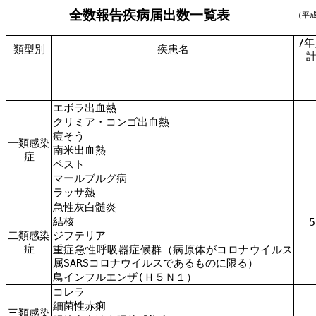
全数報告疾病届出数一覧表
（平
7年
類型別
疾患名
エボラ出血熱
クリミア・コンゴ出血熱
痘そう
一類感染
南米出血熱
症
ペスト
マールブルグ病
ラッサ熱
急性灰白髄炎
結核
5
二類感染
ジフテリア
症
重症急性呼吸器症候群（病原体がコロナウイルス
属SARSコロナウイルスであるものに限る）
鳥インフルエンザ(Ｈ５Ｎ１）
コレラ
細菌性赤痢
三類感染