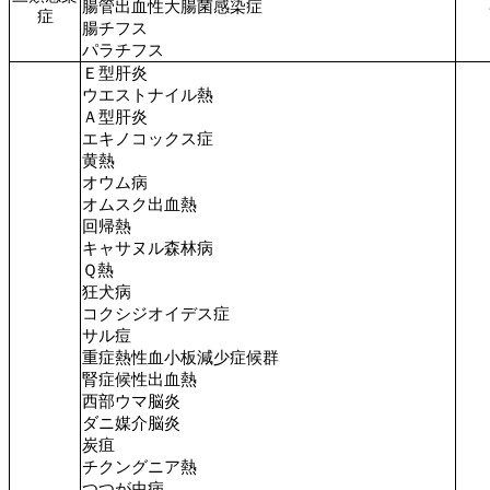
腸管出血性大腸菌感染症
症
腸チフス
パラチフス
Ｅ型肝炎
ウエストナイル熱
Ａ型肝炎
エキノコックス症
黄熱
オウム病
オムスク出血熱
回帰熱
キャサヌル森林病
Ｑ熱
狂犬病
コクシジオイデス症
サル痘
重症熱性血小板減少症候群
腎症候性出血熱
西部ウマ脳炎
ダニ媒介脳炎
炭疽
チクングニア熱
つつが虫病