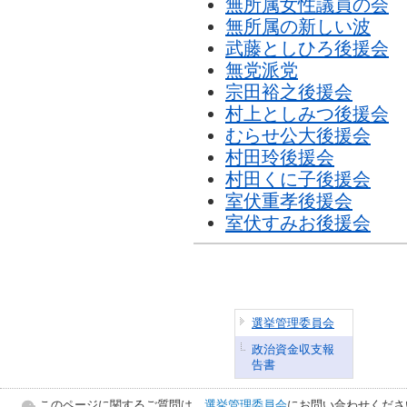
無所属女性議員の会
無所属の新しい波
武藤としひろ後援会
無党派党
宗田裕之後援会
村上としみつ後援会
むらせ公大後援会
村田玲後援会
村田くに子後援会
室伏重孝後援会
室伏すみお後援会
選挙管理委員会
政治資金収支報
告書
このページに関するご質問は、
選挙管理委員会
にお問い合わせくださ