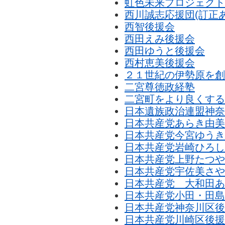
虹色未来プロジェクト
西川誠志応援団(訂正
西智後援会
西田えみ後援会
西田ゆうと後援会
西村恵美後援会
２１世紀の伊勢原を創
二宮尊徳政経塾
二宮町をより良くする
日本遺族政治連盟神奈
日本共産党あらき由美
日本共産党今宮ゆうき
日本共産党岩崎ひろし
日本共産党上野たつや
日本共産党宇佐美さや
日本共産党 大和田あ
日本共産党小田・田島
日本共産党神奈川区後
日本共産党川崎区後援