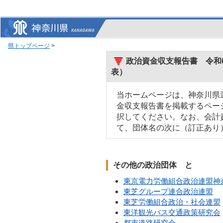
県トップページ
>
政治資金収支報告書 令和6
表）
当ホームページは、神奈川県
金収支報告書を掲載するペー
択してください。なお、会計
て、団体名の次に（訂正あり
その他の政治団体 と
東京電力労働組合政治連盟神
東芝グループ連合政治連盟
東芝労働組合政治・社会連盟
東洋観光バス交通政策研究会
都市道路研究会