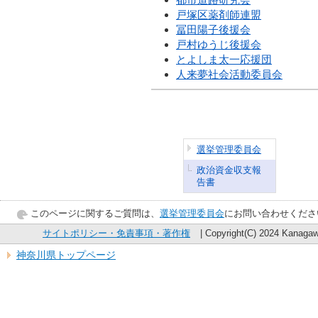
戸塚区薬剤師連盟
冨田陽子後援会
戸村ゆうじ後援会
とよしま太一応援団
人来夢社会活動委員会
選挙管理委員会
政治資金収支報
告書
このページに関するご質問は、
選挙管理委員会
にお問い合わせくださ
サイトポリシー・免責事項・著作権
| Copyright(C) 2024 Kanagawa
神奈川県トップページ