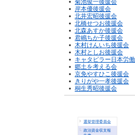
菊池俊一後援会
岸本優後援会
北井宏昭後援会
北橋せつお後援会
北森あすか後援会
君嶋ちか子後援会
木村けんいち後援会
木村としお後援会
キャタピラー日本労働
郷土を考える会
京免やすひこ後援会
きりがや一孝後援会
桐生秀昭後援会
選挙管理委員会
政治資金収支報