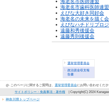
海老名市医師連盟
海老名市歯科医師連盟
えびな大好き同好会
海老名の未来を描く会
えびなハチドリプロジ
遠藤和秀後援会
遠藤秀則後援会
選挙管理委員会
政治資金収支報
告書
このページに関するご質問は、
選挙管理委員会
にお問い合わせくださ
サイトポリシー・免責事項・著作権
| Copyright(C) 2024 Kanagawa
神奈川県トップページ