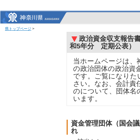
県トップページ
>
政治資金収支報告書
和5年分 定期公表）
当ホームページは、
の政治団体の政治資
です。ご覧になりた
さい。なお、会計責
のについて、団体名
います。
資金管理団体（国会
れ