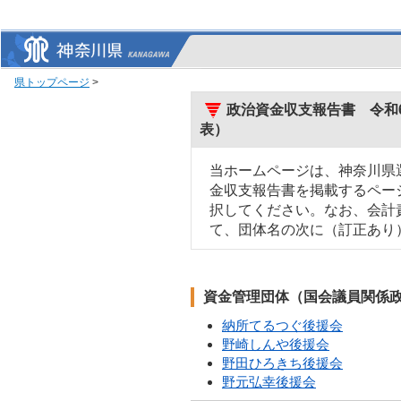
県トップページ
>
政治資金収支報告書 令和6
表）
当ホームページは、神奈川県
金収支報告書を掲載するペー
択してください。なお、会計
て、団体名の次に（訂正あり
資金管理団体（国会議員関係
納所てるつぐ後援会
野崎しんや後援会
野田ひろきち後援会
野元弘幸後援会