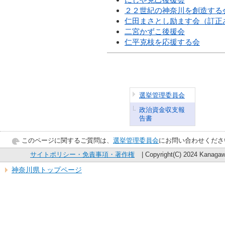
２２世紀の神奈川を創造する
仁田まさとし励ます会（訂正
二宮かずこ後援会
仁平克枝を応援する会
選挙管理委員会
政治資金収支報
告書
このページに関するご質問は、
選挙管理委員会
にお問い合わせくださ
サイトポリシー・免責事項・著作権
| Copyright(C) 2024 Kanagawa
神奈川県トップページ