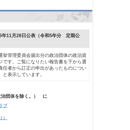
年11月28日公表（令和5年分 定期公
選挙管理委員会届出分の政治団体の政治資
ジです。ご覧になりたい報告書を下から選
責任者から訂正の申出があったものについ
）と表示しています。
政治団体を除く。） に
ラブ
り）