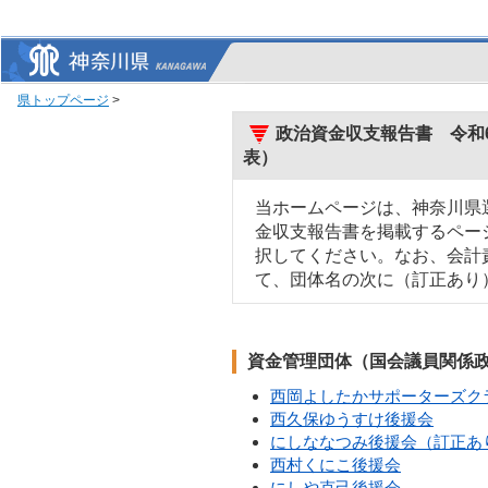
県トップページ
>
政治資金収支報告書 令和6
表）
当ホームページは、神奈川県
金収支報告書を掲載するペー
択してください。なお、会計
て、団体名の次に（訂正あり
資金管理団体（国会議員関係
西岡よしたかサポーターズク
西久保ゆうすけ後援会
にしななつみ後援会（訂正あ
西村くにこ後援会
にしや克己後援会