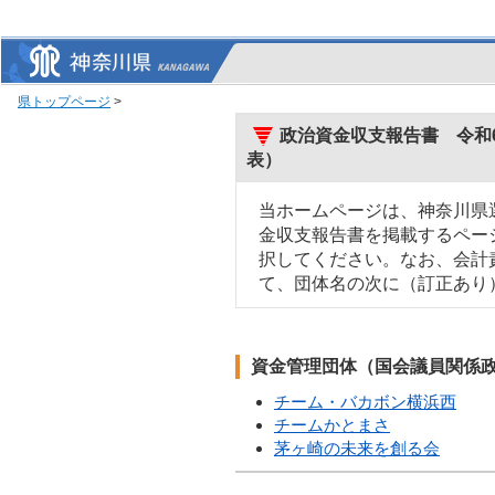
県トップページ
>
政治資金収支報告書 令和6
表）
当ホームページは、神奈川県
金収支報告書を掲載するペー
択してください。なお、会計
て、団体名の次に（訂正あり
資金管理団体（国会議員関係
チーム・バカボン横浜西
チームかとまさ
茅ヶ崎の未来を創る会