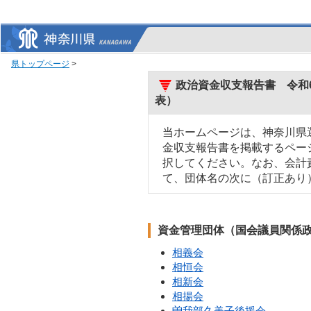
県トップページ
>
政治資金収支報告書 令和6
表）
当ホームページは、神奈川県
金収支報告書を掲載するペー
択してください。なお、会計
て、団体名の次に（訂正あり
資金管理団体（国会議員関係
相義会
相恒会
相新会
相揚会
曽我部久美子後援会