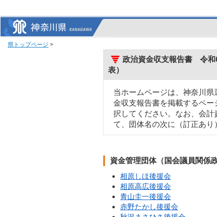
県トップページ
>
政治資金収支報告書 令和6
表）
当ホームページは、神奈川県
金収支報告書を掲載するペー
択してください。なお、会計
て、団体名の次に（訂正あり
資金管理団体（国会議員関係
相原しほ後援会
相原高広後援会
青山圭一後援会
赤野たかし後援会
秋沢まさひさ後援会