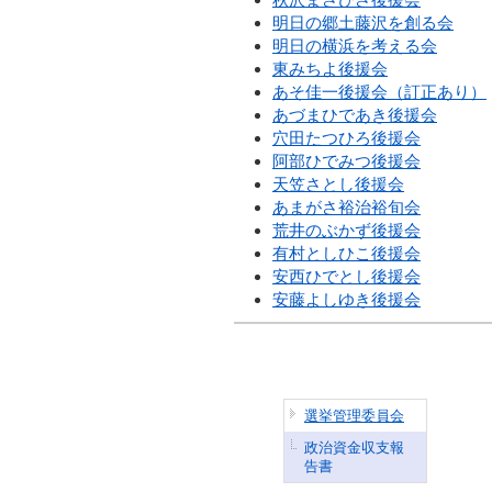
明日の郷土藤沢を創る会
明日の横浜を考える会
東みちよ後援会
あそ佳一後援会（訂正あり）
あづまひであき後援会
穴田たつひろ後援会
阿部ひでみつ後援会
天笠さとし後援会
あまがさ裕治裕旬会
荒井のぶかず後援会
有村としひこ後援会
安西ひでとし後援会
安藤よしゆき後援会
選挙管理委員会
政治資金収支報
告書