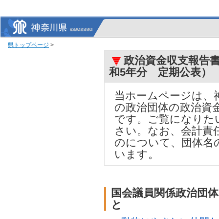
県トップページ
>
政治資金収支報告書
和5年分 定期公表）
当ホームページは、
の政治団体の政治資
です。ご覧になりた
さい。なお、会計責
のについて、団体名
います。
国会議員関係政治団
と