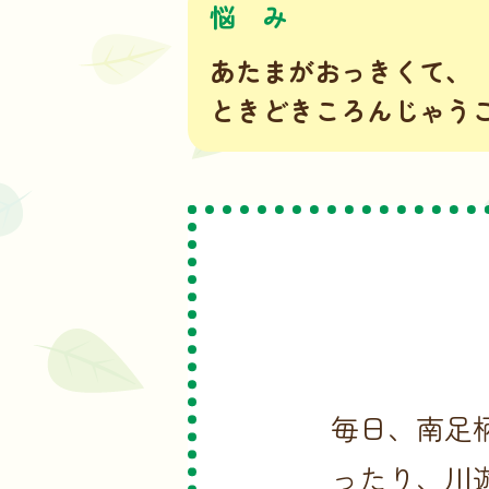
悩
み
あたまがおっきくて、
ときどきころんじゃう
毎日、南足
ったり、川