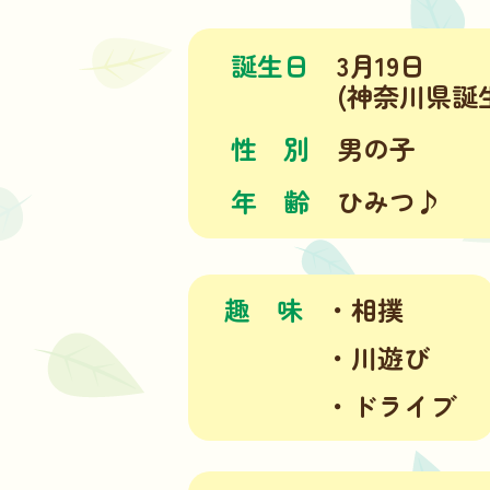
誕生日
3月19日
(神奈川県誕
性
別
男の子
年
齢
ひみつ♪
趣
味
・相撲
・川遊び
・ドライブ