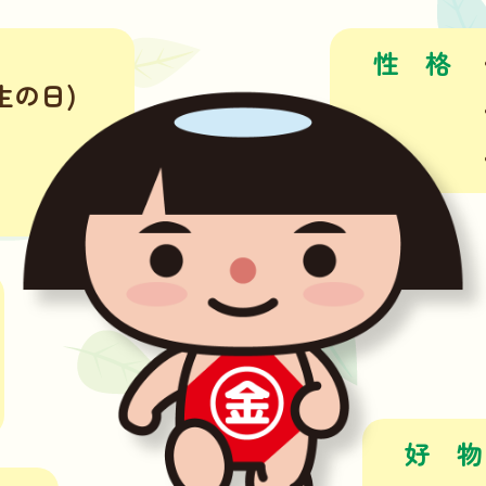
性
格
生の日)
好
物