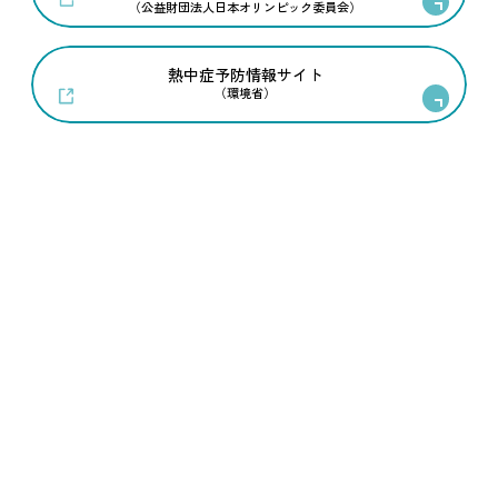
（公益財団法人日本オリンピック委員会）
熱中症予防情報サイト
（環境省）
お問い合わせ
文化スポーツ観光局 スポーツ課 競技スポーツグループ
045-285-0797
電話
（直通）
文化スポーツ観光局スポーツ課