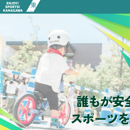
HOME
お知らせ一覧
競技スポーツ推進の取組
健康・体力つくり、生涯スポーツ
パラスポーツ
アサンテ スポーツパーク（神奈川県立スポーツセンタ
神奈川のスポーツツーリズム
神奈川のサイクルツーリズム
かながわスポーツ・プラットフォーム
部活動の地域展開
行政情報
神奈川県スポーツ推進条例
神奈川県スポーツ推進計画
神奈川県スポーツ推進審議会
誰もが安
写真・動画ライブラリー
誰もが安全・安心にスポーツをするために
スポーツ施設検索
スポーツを