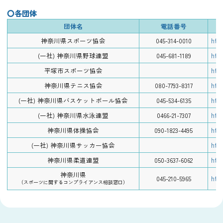
〇各団体
団体名
電話番号
htt
神奈川県スポーツ協会
045-314-0010
htt
(一社) 神奈川県野球連盟
045-681-1189
htt
平塚市スポーツ協会
htt
神奈川県テニス協会
080-7793-8317
htt
(一社) 神奈川県バスケットボール協会
045-534-6135
htt
(一社) 神奈川県水泳連盟
0466-21-7307
htt
神奈川県体操協会
090-1823-4495
htt
(一社) 神奈川県サッカー協会
htt
神奈川県柔道連盟
050-3637-6062
神奈川県
htt
045-210-5965
（スポーツに関するコンプライアンス相談窓口）