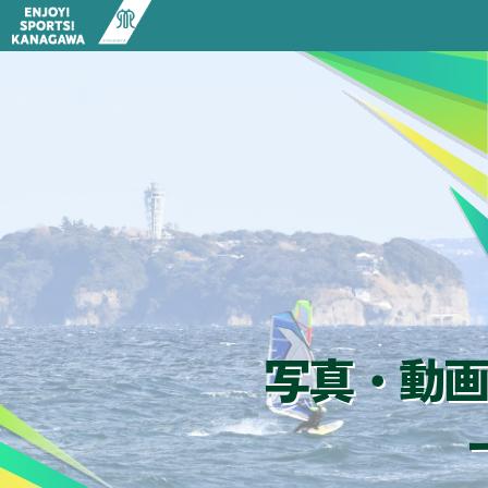
HOME
お知らせ一覧
競技スポーツ推進の取組
健康・体力つくり、生涯スポーツ
パラスポーツ
アサンテ スポーツパーク（神奈川県立スポーツセンタ
神奈川のスポーツツーリズム
神奈川のサイクルツーリズム
かながわスポーツ・プラットフォーム
部活動の地域展開
行政情報
神奈川県スポーツ推進条例
神奈川県スポーツ推進計画
神奈川県スポーツ推進審議会
写真・動画
写真・動画ライブラリー
誰もが安全・安心にスポーツをするために
スポーツ施設検索