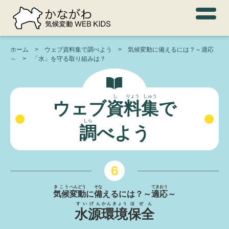
ホーム
ウェブ資料集で調べよう
気候変動に備えるには？～適応
～
「水」を守る取り組みは？
し
りょう
しゅう
ウェブ
資
料
集
で
しら
調
べよう
6
きこう
へんどう
そな
てきおう
気候
変動
に
備
えるには？～
適応
～
すいげん
かんきょう
ほぜん
水源
環境
保全