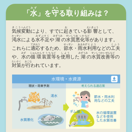
みず
まも
と
く
「
水
」を
守
る
取
り
組
みは？
きこう
へんどう
お
えいきょう
気候
変動
により、すでに
起
きている
影響
として、
かっすい
みずぶそく
みずうみ
すいしつ
あっか
など
渇水
による
水不足
や
湖
の
水質
悪化
等
があります。
てきおう
せっすい
あまみず
りよう
くふう
これらに
適応
するため、
節水
・
雨水
利用
などの
工夫
みず
じゅんかん
そうち
など
しよう
みずうみ
すいしつ
かいぜん
など
や、
水
の
循環
装置
等
を
使用
した
湖
の
水質
改善
等
の
たいさく
おこな
対策
が
行
われています。