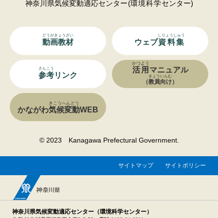
神奈川県気候変動適応
センター
(
環境科学
センター)
どうがきょうざい
しりょうしゅう
動画教材
ウェブ
資料集
かつよう
活用
マニュアル
さんこう
参考
リンク
きょういんむ
（
教員向け
）
きこうへんどう
かながわ
気候変動
WEB
© 2023 Kanagawa Prefectural Government.
サイトマップ
サイトポリシー
神奈川県気候変動適応センター（環境科学センター）