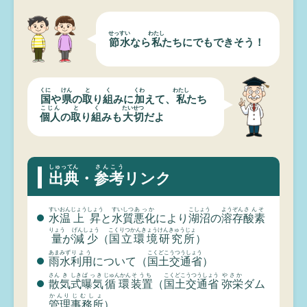
せっすい
わたし
節水
なら
私
たちにでもできそう！
くに
けん
と
く
くわ
わたし
国
や
県
の
取
り
組
みに
加
えて、
私
たち
こじん
と
く
たいせつ
個人
の
取
り
組
みも
大切
だよ
しゅってん
さんこう
出典
・
参考
リンク
すいおん
じょうしょう
すいしつ
あっか
こしょう
ようぞん
さんそ
水温
上昇
と
水質
悪化
により
湖沼
の
溶存
酸素
りょう
げんしょう
こくりつかんきょうけんきゅうじょ
量
が
減少
（
国立環境研究所
）
あまみず
りよう
こくどこうつうしょう
雨水
利用
について（
国土交通省
）
さん
き
しき
ばっき
じゅんかん
そうち
こくどこうつうしょう
やさか
散
気
式
曝気
循環
装置
（
国土交通省
弥栄
ダム
かんり
じむしょ
管理
事務所
）