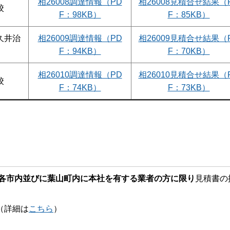
相26008調達情報（PD
相26008見積合せ結果（
校
F：98KB）
F：85KB）
久井治
相26009調達情報（PD
相26009見積合せ結果（
F：94KB）
F：70KB）
相26010調達情報（PD
相26010見積合せ結果（
校
F：74KB）
F：73KB）
各市内並びに葉山町内に本社を有する業者の方に限り
見積書の
詳細は
こちら
）