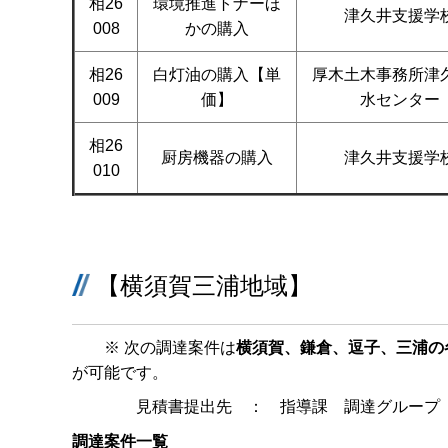
相26
環境推進トナーほ
津久井支援学
008
かの購入
相26
白灯油の購入【単
厚木土木事務所津
009
価】
水センター
相26
厨房機器の購入
津久井支援学
010
【横須賀三浦地域】
※ 次の調達案件は
横須賀、鎌倉、逗子、三浦の
が可能です。
見積書提出先 ： 指導課 調達グループ（
調達案件一覧