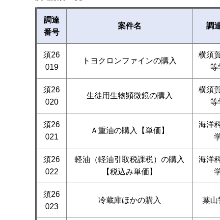
調達
案件名
調
番号
須26
横須
トヨクロンファインの購入
019
等
須26
横須
生徒用生物顕微鏡の購入
020
等
須26
海洋
Ａ重油の購入【単価】
021
須26
軽油（軽油引取税課税）の購入
海洋
022
【税込み単価】
須26
冷蔵庫ほかの購入
葉山
023