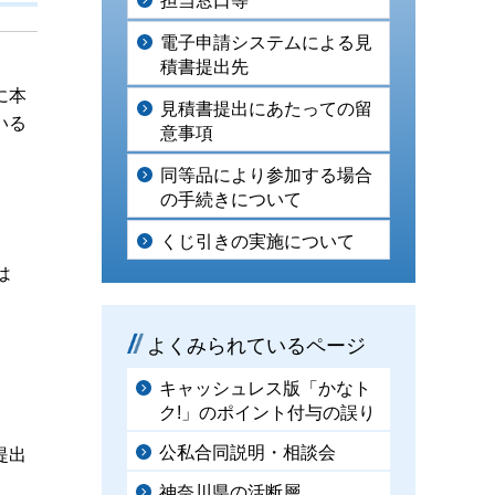
担当窓口等
電子申請システムによる見
積書提出先
に本
見積書提出にあたっての留
いる
意事項
同等品により参加する場合
の手続きについて
くじ引きの実施について
は
よくみられているページ
キャッシュレス版「かなト
ク!」のポイント付与の誤り
公私合同説明・相談会
提出
神奈川県の活断層