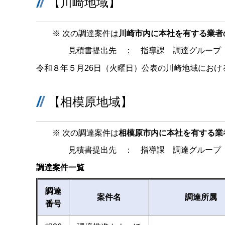
【川崎地域】
※ 次の調達案件は
川崎市内に本社を有する業者
見積書提出先 ： 指導課 調達グループ（
令和８年５月26日（火曜日）公表の川崎地域にお
【相模原地域】
※ 次の調達案件は
相模原市内に本社を有する業
見積書提出先 ： 指導課 調達グループ（
調達案件一覧
調達
案件名
調達所属
番号