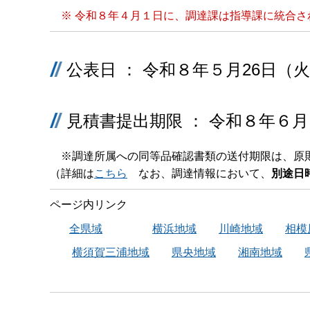
※ 令和８年４月１日に、調達課は指導課に統合さ
公表日 ： 令和８年５月26日（
見積書提出期限 ： 令和８年６
※調達所属への同等品確認書類の送付期限は、原
（詳細は
こちら
なお、調達情報において、
別途日
ページ内リンク
全県域
横浜地域
川崎地域
相模
横須賀三浦地域
県央地域
湘南地域