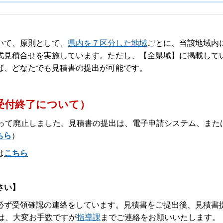
いて、原則として、
県内を７区分した地域
ごとに、当該地域内
式見積合せを実施しています。ただし、【全県域】に掲載して
ば、どなたでも見積書の提出が可能です。
受付終了について）
もって廃止しました。見積書の提出は、電子申請システム、また
ちら
）
は
こちら
さい】
ず受領確認の連絡をしています。見積書をご提出後、見積書
は、大変お手数ですが
指導課
までご連絡をお願いいたします。