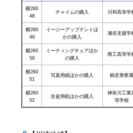
横260
チャイムの購入
川和高等学
48
横260
イージーアップテントほ
瀬谷支援学
49
かの購入
横260
ミーティングチェアほか
商工高等学
50
の購入
横260
写真用紙ほかの購入
鶴見警察
51
横260
神奈川工業
生徒用机ほかの購入
52
等学校