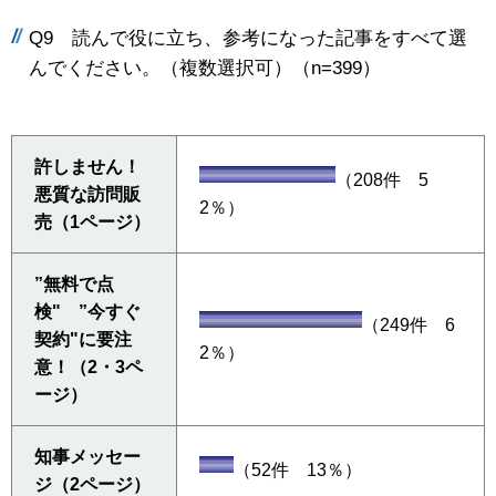
Q9 読んで役に立ち、参考になった記事をすべて選
んでください。（複数選択可）（n=399）
許しません！
（208件 5
悪質な訪問販
2％）
売（1ページ）
”無料で点
検" ”今すぐ
（249件 6
契約"に要注
2％）
意！（2・3ペ
ージ）
知事メッセー
（52件 13％）
ジ（2ページ）