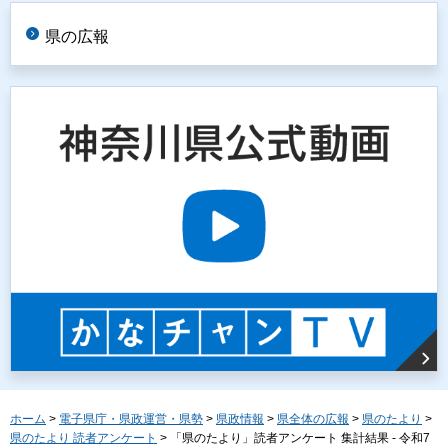
県の広報
ホーム
>
電子県庁・県政運営・県勢
>
県政情報
>
県全体の広報
>
県のたより
>
県のたより 読者アンケート
> 「県のたより」読者アンケート 集計結果 - 令和7