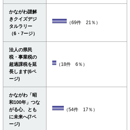
かながわ謎解
きクイズデジ
（69件 21％）
タルラリー
（6・7ージ）
法人の県民
税・事業税の
超過課税を延
（18件 6％）
長します(6ペ
ージ)
かながわ「昭
和100年」つな
がる心、とも
（54件 17％）
に未来へ(7ペ
ージ)