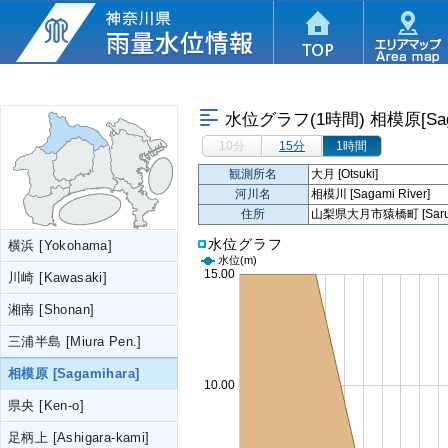
水位グラフ(1時間)
相模原[Sag
10分
15分
1時間
観測所名
大月 [Otsuki]
河川名
相模川 [Sagami River]
住所
山梨県大月市猿橋町 [Saruhashi-
水位グラフ
横浜 [Yokohama]
水位
(m)
川崎 [Kawasaki]
湘南 [Shonan]
三浦半島 [Miura Pen.]
相模原 [Sagamihara]
県央 [Ken-o]
足柄上 [Ashigara-kami]