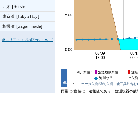
西湘 [Seisho]
東京湾 [Tokyo Bay]
相模灘 [Sagaminada]
※エリアマップの区分について
河川水位
氾濫危険水位
避難
河川水位
欠
*
データ欠測(強制欠測、範囲異常含む)
**
雨量･水位値は、速報値であり、観測機器の故