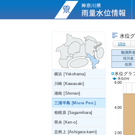
水位グ
10分
観測所
河川名
住所
水位グラ
横浜 [Yokohama]
水位
(m)
川崎 [Kawasaki]
湘南 [Shonan]
三浦半島 [Miura Pen.]
相模原 [Sagamihara]
県央 [Ken-o]
足柄上 [Ashigara-kami]