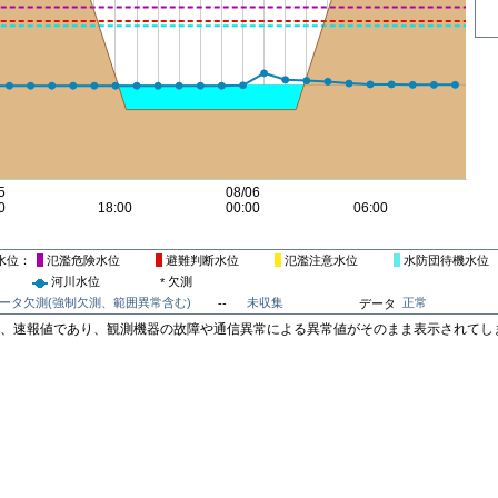
水位
氾濫危険水位
避難判断水位
氾濫注意水位
水防団待機水位
河川水位
欠測
*
ータ欠測(強制欠測、範囲異常含む)
未収集
正常
--
データ
は、速報値であり、観測機器の故障や通信異常による異常値がそのまま表示されてし