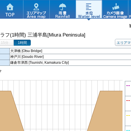
ラフ(1時間)
三浦半島[Miura Peninsula]
15分
1時間
エリアマ
名
大津橋 [Otsu Bridge]
神戸川 [Goudo River]
鎌倉市津西 [Tsunishi, Kamakura City]
フ