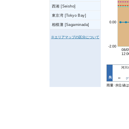
西湘 [Seisho]
東京湾 [Tokyo Bay]
相模灘 [Sagaminada]
※エリアマップの区分について
河川
デ
**
雨量･水位値