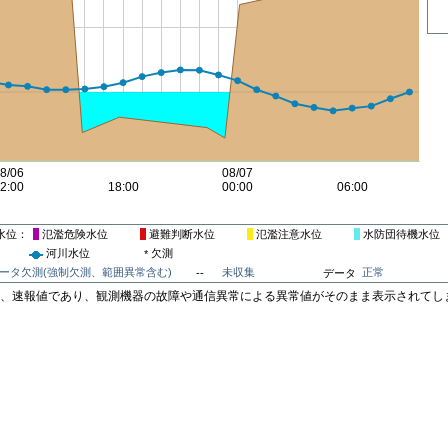
水位
氾濫危険水位
避難判断水位
氾濫注意水位
水防団待機水位
河川水位
欠測
*
ータ欠測(強制欠測、範囲異常含む)
未収集
正常
--
データ
は、速報値であり、観測機器の故障や通信異常による異常値がそのまま表示されてし