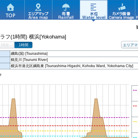
ラフ(1時間)
横浜[Yokohama]
15分
1時間
エリアマ
名
綱島(国) [Tsunashima]
鶴見川 [Tsurumi River]
横浜市港北区綱島東 [Tsunashima-Higashi, Kohoku Ward, Yokohama City]
フ