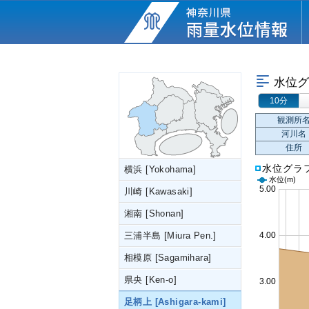
水位グ
10分
観測所
河川名
住所
水位グラ
横浜 [Yokohama]
水位
(m)
川崎 [Kawasaki]
湘南 [Shonan]
三浦半島 [Miura Pen.]
相模原 [Sagamihara]
県央 [Ken-o]
足柄上 [Ashigara-kami]