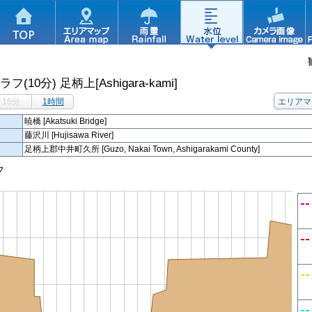
ラフ(10分)
足柄上[Ashigara-kami]
15分
1時間
エリアマ
名
暁橋 [Akatsuki Bridge]
藤沢川 [Hujisawa River]
足柄上郡中井町久所 [Guzo, Nakai Town, Ashigarakami County]
フ