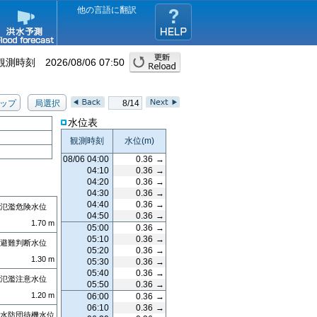
他の言語に翻訳
観測時刻
2026/08/06 07:50
ップ
局選択
8/14
水位表
観測時刻
水位
(m)
08/06 04:00
0.36
→
04:10
0.36
→
04:20
0.36
→
04:30
0.36
→
04:40
0.36
→
氾濫危険水位
04:50
0.36
→
1.70
m
05:00
0.36
→
05:10
0.36
→
避難判断水位
05:20
0.36
→
1.30
m
05:30
0.36
→
05:40
0.36
→
氾濫注意水位
05:50
0.36
→
1.20
m
06:00
0.36
→
06:10
0.36
→
水防団待機水位