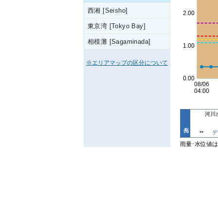
西湘 [Seisho]
東京湾 [Tokyo Bay]
相模灘 [Sagaminada]
※エリアマップの区分について
河川
デ
**
雨量･水位値