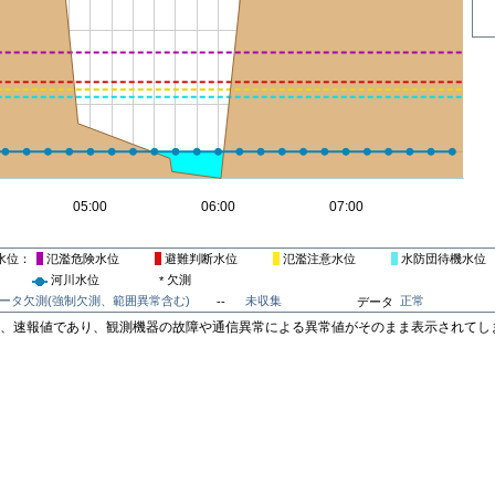
水位
氾濫危険水位
避難判断水位
氾濫注意水位
水防団待機水位
河川水位
欠測
*
ータ欠測(強制欠測、範囲異常含む)
未収集
正常
--
データ
は、速報値であり、観測機器の故障や通信異常による異常値がそのまま表示されてし