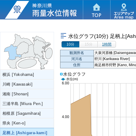
水位グラフ(10分)
足柄上[Ashig
10分
15分
1時間
観測所名
大泉河原橋 [Daisengawara
河川名
狩川 [Karikawa River]
住所
南足柄市狩野 [Kano, Minami
水位グラフ
横浜 [Yokohama]
水位
(m)
川崎 [Kawasaki]
湘南 [Shonan]
三浦半島 [Miura Pen.]
相模原 [Sagamihara]
県央 [Ken-o]
足柄上 [Ashigara-kami]