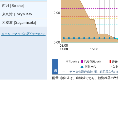
西湘 [Seisho]
東京湾 [Tokyo Bay]
相模灘 [Sagaminada]
※エリアマップの区分について
河川水位
氾濫危険水位
避難
河川水位
欠
*
データ欠測(強制欠測、範囲異常含む)
**
雨量･水位値は、速報値であり、観測機器の故