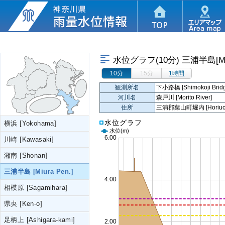
水位グラフ(10分)
三浦半島[Miur
10分
15分
1時間
観測所名
下小路橋 [Shimokoji Bridg
河川名
森戸川 [Morito River]
住所
三浦郡葉山町堀内 [Horiuchi, 
水位グラフ
横浜 [Yokohama]
水位
(m)
川崎 [Kawasaki]
湘南 [Shonan]
三浦半島 [Miura Pen.]
相模原 [Sagamihara]
県央 [Ken-o]
足柄上 [Ashigara-kami]