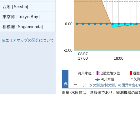
西湘 [Seisho]
東京湾 [Tokyo Bay]
相模灘 [Sagaminada]
※エリアマップの区分について
河川水位
氾濫危険水位
避難
河川水位
欠
*
データ欠測(強制欠測、範囲異常含む)
**
雨量･水位値は、速報値であり、観測機器の故