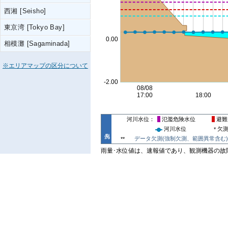
西湘 [Seisho]
東京湾 [Tokyo Bay]
相模灘 [Sagaminada]
※エリアマップの区分について
河川水位
氾濫危険水位
避難
河川水位
欠
*
データ欠測(強制欠測、範囲異常含む)
**
雨量･水位値は、速報値であり、観測機器の故