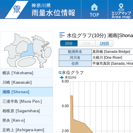
水位グラフ(10分)
湘南[Shona
10分
15分
1時間
観測所名
真田橋 [Sanada Bridge]
河川名
大根川 [One River]
住所
平塚市真田 [Sanada, Hirats
水位グラフ
横浜 [Yokohama]
水位
(m)
川崎 [Kawasaki]
湘南 [Shonan]
三浦半島 [Miura Pen.]
相模原 [Sagamihara]
県央 [Ken-o]
足柄上 [Ashigara-kami]