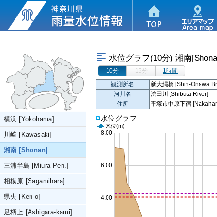
水位グラフ(10分)
湘南[Shona
10分
15分
1時間
観測所名
新大縄橋 [Shin-Onawa Bri
河川名
渋田川 [Shibuta River]
住所
平塚市中原下宿 [Nakahara-Sh
水位グラフ
横浜 [Yokohama]
水位
(m)
川崎 [Kawasaki]
湘南 [Shonan]
三浦半島 [Miura Pen.]
相模原 [Sagamihara]
県央 [Ken-o]
足柄上 [Ashigara-kami]