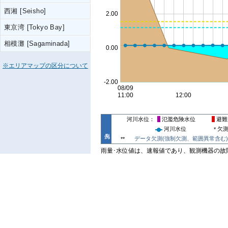
西湘 [Seisho]
東京湾 [Tokyo Bay]
相模灘 [Sagaminada]
※エリアマップの区分について
河川水位
氾濫危険水位
避難
河川水位
欠
*
データ欠測(強制欠測、範囲異常含む)
**
雨量･水位値は、速報値であり、観測機器の故