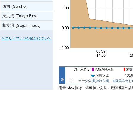
西湘 [Seisho]
東京湾 [Tokyo Bay]
相模灘 [Sagaminada]
※エリアマップの区分について
河川水位
氾濫危険水位
避難
河川水位
欠
*
データ欠測(強制欠測、範囲異常含む)
**
雨量･水位値は、速報値であり、観測機器の故