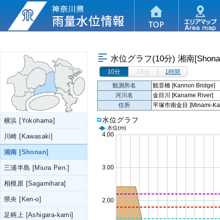
水位グラフ(10分)
湘南[Shona
10分
15分
1時間
観測所名
観音橋 [Kannon Bridge]
河川名
金目川 [Kaname River]
住所
平塚市南金目 [Minami-Kanam
水位グラフ
横浜 [Yokohama]
水位
(m)
川崎 [Kawasaki]
湘南 [Shonan]
三浦半島 [Miura Pen.]
相模原 [Sagamihara]
県央 [Ken-o]
足柄上 [Ashigara-kami]