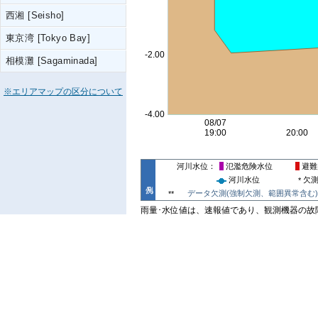
西湘 [Seisho]
東京湾 [Tokyo Bay]
相模灘 [Sagaminada]
※エリアマップの区分について
河川水位
氾濫危険水位
避難
河川水位
欠
*
データ欠測(強制欠測、範囲異常含む)
**
雨量･水位値は、速報値であり、観測機器の故