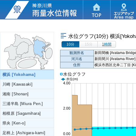
水位グラフ(10分)
横浜[Yokoh
10分
15分
1時間
観測所名
新田間橋 [Aratama Bridge
河川名
新田間川 [Aratama River]
住所
横浜市西区北幸二丁目 [Kita-Sai
水位グラフ
横浜 [Yokohama]
水位
(m)
川崎 [Kawasaki]
湘南 [Shonan]
三浦半島 [Miura Pen.]
相模原 [Sagamihara]
県央 [Ken-o]
足柄上 [Ashigara-kami]