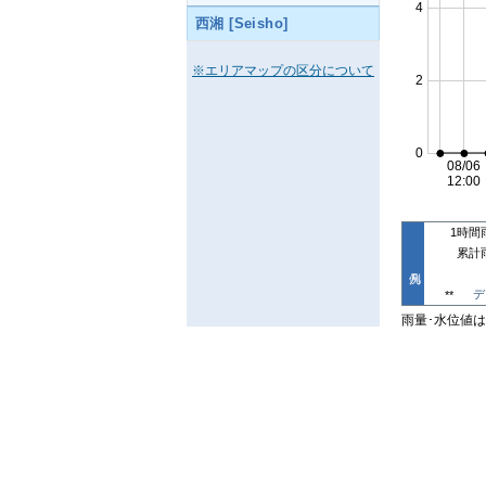
西湘 [Seisho]
※エリアマップの区分について
1時間
累計
デ
**
雨量･水位値