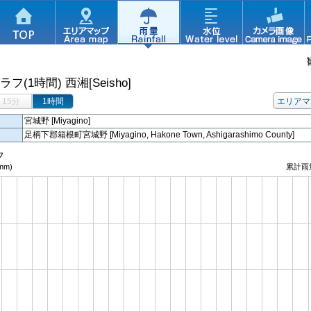
ラフ(1時間)
西湘[Seisho]
15分
1時間
エリアマ
名
宮城野 [Miyagino]
足柄下郡箱根町宮城野 [Miyagino, Hakone Town, Ashigarashimo County]
フ
mm)
累計雨