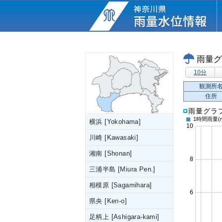
雨量グ
10分
観測所
住所
雨量グラ
1時間雨量
(
横浜 [Yokohama]
川崎 [Kawasaki]
湘南 [Shonan]
三浦半島 [Miura Pen.]
相模原 [Sagamihara]
県央 [Ken-o]
足柄上 [Ashigara-kami]