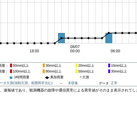
雨量
50mm
以上
30mm
以上
20mm
以上
10mm
以上
雨量
100mm
以上
80mm
以上
50mm
以上
30mm
以上
1時間雨量
累加雨量
欠測
*
ータ欠測(強制欠測、範囲異常含む)
未収集
正常
--
データ
は、速報値であり、観測機器の故障や通信異常による異常値がそのまま表示されてし