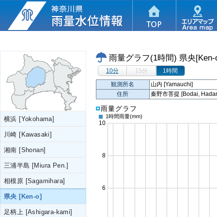
雨量グラフ(1時間)
県央[Ken-
10分
15分
1時間
観測所名
山内 [Yamauchi]
住所
秦野市菩提 [Bodai, Hadano
雨量グラフ
1時間雨量
(mm)
横浜 [Yokohama]
川崎 [Kawasaki]
湘南 [Shonan]
三浦半島 [Miura Pen.]
相模原 [Sagamihara]
県央 [Ken-o]
足柄上 [Ashigara-kami]