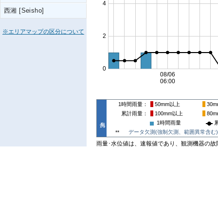
西湘 [Seisho]
※エリアマップの区分について
1時間雨量
50mm
以上
30m
累計雨量
100mm
以上
80m
1時間雨量
データ欠測(強制欠測、範囲異常含む)
**
雨量･水位値は、速報値であり、観測機器の故