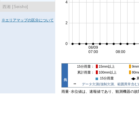
西湘 [Seisho]
※エリアマップの区分について
15分雨量
15mm
以上
9m
累計雨量
100mm
以上
80m
15分雨量
データ欠測(強制欠測、範囲異常含む)
**
雨量･水位値は、速報値であり、観測機器の故