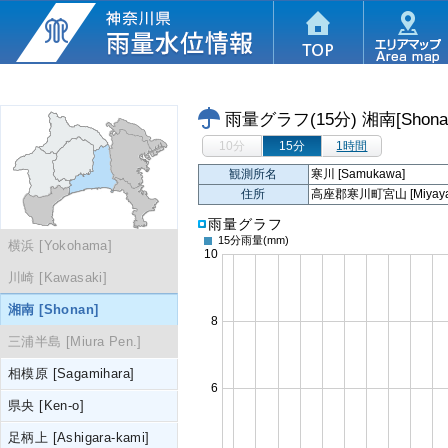
雨量グラフ(15分)
湘南[Shona
10分
15分
1時間
観測所名
寒川 [Samukawa]
住所
高座郡寒川町宮山 [Miyayama,
雨量グラフ
15分雨量
(mm)
横浜 [Yokohama]
川崎 [Kawasaki]
湘南 [Shonan]
三浦半島 [Miura Pen.]
相模原 [Sagamihara]
県央 [Ken-o]
足柄上 [Ashigara-kami]